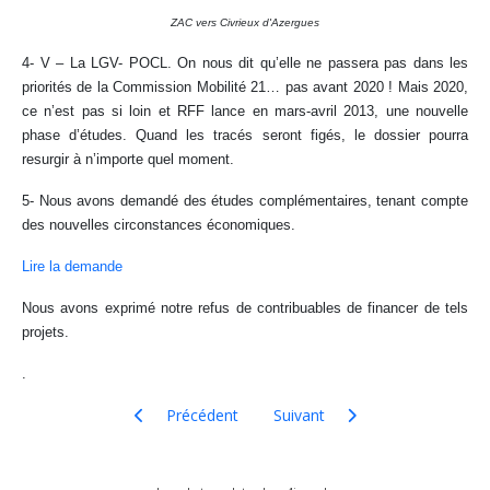
ZAC vers Civrieux d'Azergues
4- V –
La LGV-
POCL. On nous dit qu’elle ne passera pas dans les
priorités de la Commission Mobilité 21… pas avant 2020 ! Mais 2020,
ce n’est pas si loin et RFF lance en mars-avril 2013, une nouvelle
phase d’études. Quand les tracés seront figés, le dossier pourra
resurgir à n’importe quel moment.
5- Nous avons demandé des études complémentaires, tenant compte
des nouvelles circonstances économiques.
Lire la demande
Nous avons exprimé notre refus de contribuables de financer de tels
projets.
.
Article précédent : Lu dans la presse- 2013- octobre
Article suivant : Lu dans la pr
Précédent
Suivant