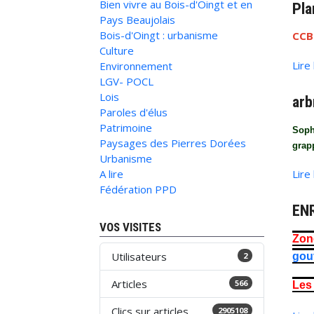
Bien vivre au Bois-d'Oingt et en
Pla
Pays Beaujolais
Bois-d'Oingt : urbanisme
CCBP
Culture
Lire
Environnement
LGV- POCL
Lois
arb
Paroles d'élus
Patrimoine
Soph
Paysages des Pierres Dorées
grapp
Urbanisme
A lire
Lire
Fédération PPD
ENR
VOS VISITES
Zon
Utilisateurs
2
gouv
Articles
566
Les 
Clics sur articles
2905108