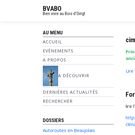
BVABO
Bien vivre au Bois-d'Oingt
AU MENU
cim
ACCUEIL
EVÈNEMENTS
Pri
anc
A PROPOS
Lire
A DÉCOUVRIR
DERNIÈRES ACTUALITÉS
For
RECHERCHER
lire
http
DOSSIERS
clim
Autoroutes en Beaujolais