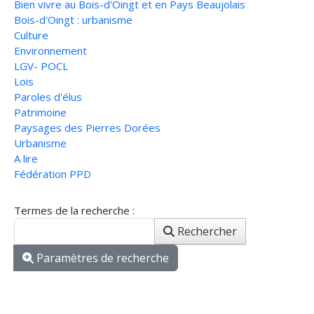
Bien vivre au Bois-d'Oingt et en Pays Beaujolais
Bois-d'Oingt : urbanisme
Culture
Environnement
LGV- POCL
Lois
Paroles d'élus
Patrimoine
Paysages des Pierres Dorées
Urbanisme
A lire
Fédération PPD
Formulaire de recherche
Termes de la recherche :
Rechercher
Paramètres de recherche