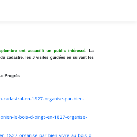
ptembre ont accueilli un public intéressé
. La
 du cadastre, les 3 visites guidées en suivant les
 Le Progrès
an-cadastral-en-1827-organise-par-bien-
eonien-le-bois-d-oingt-en-1827-organise-
-en-1827-organise-par-bien-vivre-au-bois-d-