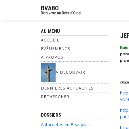
BVABO
Bien vivre au Bois-d'Oingt
AU MENU
JEP
ACCUEIL
Bois
EVÈNEMENTS
prés
A PROPOS
plan
A DÉCOUVRIR
cliqu
DERNIÈRES ACTUALITÉS
http
RECHERCHER
vivr
http
DOSSIERS
par-
Autoroutes en Beaujolais
http