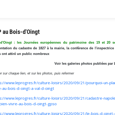
 au Bois-d'Oingt
-d'Oingt : les Journées européennes du patrimoine des 19 et 20 se
entation du cadastre de 1827 à la mairie, la conférence de l'inspectrice
s ont attiré un public nombreux
Voir les galeries photos publiées par
er sur chaque lien, et sur les photos, puis refermer
s://www.leprogres.fr/culture-loisirs/2020/09/21/pourquoi-un-pl
e-au-bois-d-oingt-a-val-d-oingt
s://www.leprogres.fr/culture-loisirs/2020/09/21/cadastre-napol
bien-vivre-au-bois-d-oingt-gpso
s://www.leprogres.fr/culture-loisirs/2020/09/21/le-bois-d-oingt