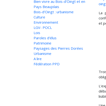
Bien vivre au Bois-d'Oingt et en
oing
Pays Beaujolais
Bois-d'Oingt : urbanisme
La 
Culture
conf
Environnement
et p
LGV- POCL
Lois
Paroles d'élus
Patrimoine
Paysages des Pierres Dorées
Urbanisme
A lire
Fédération PPD
Troi
obli
L'ex
débu
lisi
Une 