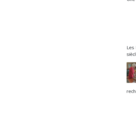
Les 
sièc
rech