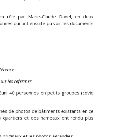
on rôle par Marie-Claude Danel, en deux
onnes qui ont ensuite pu voir les documents
férence
puis les refermer
t réuni 40 personnes en petits groupes (covid
gnés de photos de bâtiments existants en ce
ts quartiers et des hameaux ont rendu plus
s originaux et les photos agrandies.