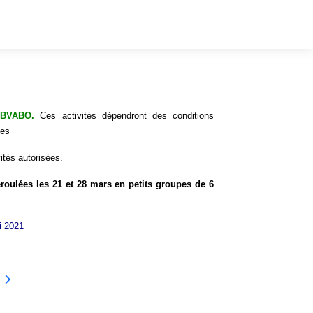
 BVABO.
Ces activités dépendront des conditions
les
ités autorisées.
roulées les 21 et 28 mars en petits groupes de 6
i 2021
 robinet -2
ivant : Rendez-vous aux Jardins 2021 Parc Pichat