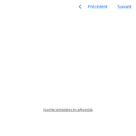
Article précédent : Promesses 
Article sui
Précédent
Suivant
Joomla templates by a4joomla