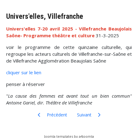
Univers'elles, Villefranche
Univers'elles 7-20 avril 2025 - Villefranche Beaujolais
Saône- Programme théâtre et culture
31-3-2025
voir le programme de cette quinzaine culturelle, qui
regroupe les acteurs culturels de Villefranche-sur-Saône et
de Villefranche Agglomération Beaujolais Saône
cliquer sur le lien
penser à réserver
"
La cause des femmes est avant tout un bien commun"
Antoine Gariel, dir. Théâtre de Villefranche
Article précédent : Journées Patrimoine de Pays 20
Article suivant : Médiathèque, 
Précédent
Suivant
Joomla templates by a4joomla