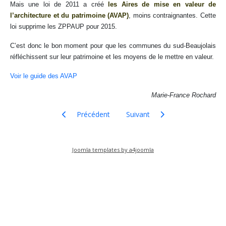
Mais une loi de 2011 a créé
les Aires de mise en valeur de
l’architecture et du patrimoine (AVAP)
, moins contraignantes. Cette
loi supprime les ZPPAUP pour 2015.
C’est donc le bon moment pour que les communes du sud-Beaujolais
réfléchissent sur leur patrimoine et les moyens de le mettre en valeur.
Voir le guide des AVAP
Marie-France Rochard
Article précédent : Jardins historiques
Article suivant : Panneaux pho
Précédent
Suivant
Joomla templates by a4joomla