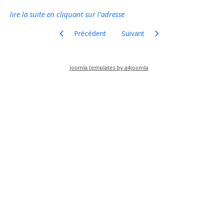
lire la suite en cliquant sur l'adresse
Article précédent : arbres- des nouvelles du sophor
Article suivant : Enquête publiq
Précédent
Suivant
Joomla templates by a4joomla