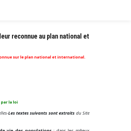
eur reconnue au plan national et
connue sur le plan national et international
.
par la loi
lles-
Les textes suivants sont extraits
du Site
de vie des populations
: dans les milieux