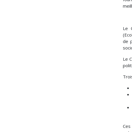
meil
Le 
(Eco
de p
soci
Le C
poli
Troi
Ces 