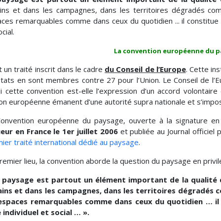
ins et dans les campagnes, dans les territoires dégradés co
ces remarquables comme dans ceux du quotidien ... il constitue 
cial.
La convention européenne du p
t un traité inscrit dans le cadre
du Conseil de l’Europe
. Cette in
tats en sont membres contre 27 pour l’Union. Le Conseil de l’Eu
i cette convention est-elle l’expression d’un accord volontaire
ion européenne émanent d’une autorité supra nationale et s’impo
onvention européenne du paysage, ouverte à la signature en
eur en France le 1er juillet 2006
et publiée au Journal officiel
ier traité international dédié au paysage
.
remier lieu, la convention aborde la question du paysage en privilég
 paysage est partout un élément important de la qualité d
ains et dans les campagnes, dans les territoires dégradés 
 espaces remarquables comme dans ceux du quotidien … il 
 individuel et social … ».