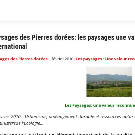
sages des Pierres dorées: les paysages une val
ernational
ages des Pierres dorées
–
février 2010
- Les paysages : Une valeur re
Les Paysages: une valeur reconnue 
évrier 2010 - Urbanisme, aménagement durable et ressources nature
inistère
de l’Ecologie…
paysage est partout un élément important de la qualité 