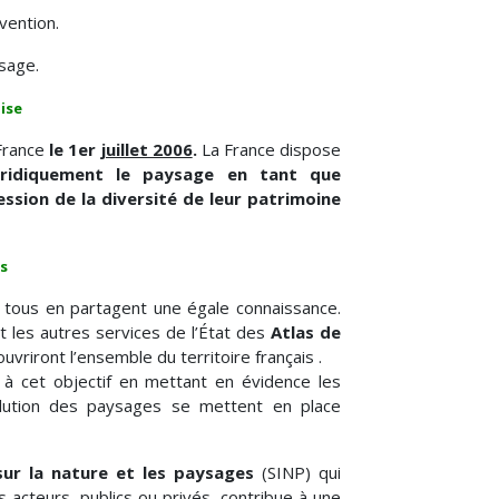
vention.
sage.
ise
France
le 1er
juillet 2006
.
La France dispose
uridiquement le paysage en tant que
ssion de la diversité de leur patrimoine
s
ue tous en partagent une égale connaissance.
et les autres services de l’État des
Atlas de
riront l’ensemble du territoire français .
 à cet objectif en mettant en évidence les
lution des paysages se mettent en place
ur la nature et les paysages
(SINP) qui
s acteurs, publics ou privés, contribue à une