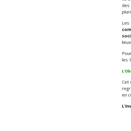
des 
plur
Les
com
soci
lieu
Pou
les 
L’Ob
Cet 
regr
en c
L’in