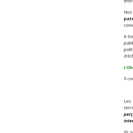
entr
Nos 
pat
conv
A to
publ
poli
d’éc
L’Ob
Il c
Les
terr
perç
inte
Ils 