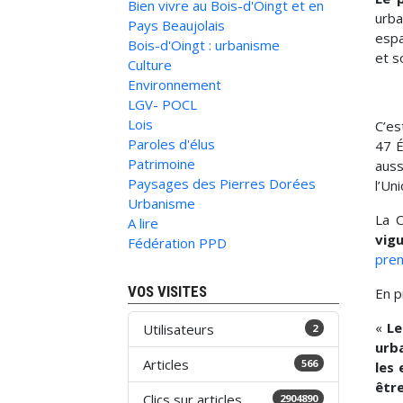
Bien vivre au Bois-d'Oingt et en
urba
Pays Beaujolais
espa
Bois-d'Oingt : urbanisme
et so
Culture
Environnement
LGV- POCL
Lois
C’es
Paroles d'élus
47 É
Patrimoine
auss
Paysages des Pierres Dorées
l’Un
Urbanisme
La C
A lire
vigu
Fédération PPD
prem
VOS VISITES
En p
«
Le
Utilisateurs
2
urb
Articles
566
les
être
Clics sur articles
2904890