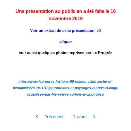
Une présentation au public en a été faite le 16
novembre 2019
Voir un extrait de cette présentation -
v3
cliquer
voir aussi quelques photos reprises par Le Progrès
https://www.leprogres.fr/rhone-69-edition-villefranche-et-
beaujolais/2019/11/18/patrimoines-et-paysages-du-bois-d-oingt-
organisee-par-bien-vivre-au-bois-d-oingt-gpso
Article précédent : Façades pierres dorées - Bois-d
Article suivant : Journées Patri
Précédent
Suivant