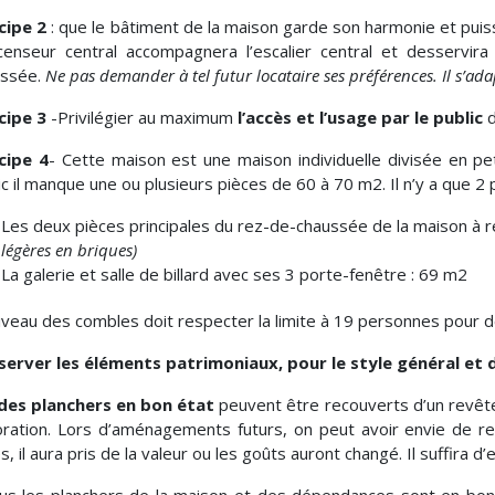
cipe 2
: que le bâtiment de la maison garde son harmonie et pui
censeur central accompagnera l’escalier central et desservir
ussée.
Ne pas demander à tel futur locataire ses préférences. Il s’ada
cipe 3
-Privilégier au maximum
l’accès et l’usage par le public
d
cipe 4
- Cette maison est une maison individuelle divisée en p
ic il manque une ou plusieurs pièces de 60 à 70 m2. Il n’y a que 2 p
Les deux pièces principales du rez-de-chaussée de la maison à 
légères en briques)
La galerie et salle de billard avec ses 3 porte-fenêtre : 69 m2
niveau des combles doit respecter la limite à 19 personnes pour d
erver les éléments patrimoniaux, pour le style général et d
des planchers en bon état
peuvent être recouverts d’un revêt
ration. Lors d’aménagements futurs, on peut avoir envie de ret
s, il aura pris de la valeur ou les goûts auront changé. Il suffira d