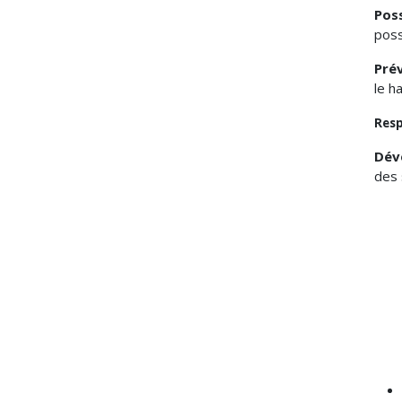
Poss
poss
Prév
le h
Resp
Dév
des 