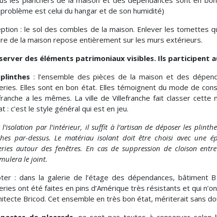
us les planchers de la maison et des dépendances sont en bon 
 problème est celui du hangar et de son humidité)
ption : le sol des combles de la maison. Enlever les tomettes qui
ure de la maison repose entièrement sur les murs extérieurs.
erver des éléments patrimoniaux visibles. Ils participent au
plinthes
: l’ensemble des pièces de la maison et des dépend
eries. Elles sont en bon état. Elles témoignent du mode de cons
efranche a les mêmes. La ville de Villefranche fait classer cette
at : c’est le style général qui est en jeu.
l’isolation par l’intérieur, il suffit à l’artisan de déposer les plinthe
thes par-dessus. Le matériau isolant doit être choisi avec une é
eries autour des fenêtres. En cas de suppression de cloison entr
mulera le joint.
ter : dans la galerie de l’étage des dépendances, bâtiment B e
eries ont été faites en pins d’Amérique très résistants et qui n’ont
chitecte Bricod. Cet ensemble en très bon état, mériterait sans d