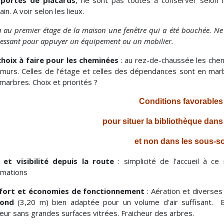
 portes de placards
, ne sont pas toutes à conserver selon l’
in. A voir selon les lieux.
 a au premier étage de la maison une fenêtre qui a été bouchée. Ne 
ressant pour appuyer un équipement ou un mobilier.
hoix à faire pour les cheminées
: au rez-de-chaussée les chem
murs. Celles de l’étage et celles des dépendances sont en marbr
marbres. Choix et priorités ?
Conditions favorables
pour situer la bibliothèque dans
et non dans les sous-so
 et visibilité depuis la route
: simplicité de l’accueil à ce
rmations
fort et économies de fonctionnement
: Aération et diverses 
fond
(3,20 m) bien adaptée pour un volume d'air suffisant. 
eur sans grandes surfaces vitrées. Fraicheur des arbres.