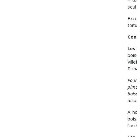
= to
seul
Exce
toit
Cons
Les 
bois
Vill
Pich
Pour 
plin
bois
dissi
A no
bois
l’ar