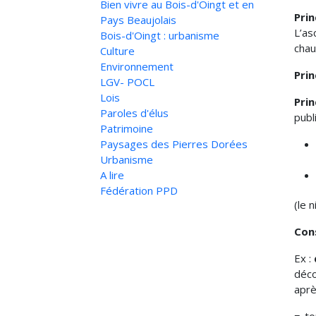
Bien vivre au Bois-d'Oingt et en
Prin
Pays Beaujolais
L’as
Bois-d'Oingt : urbanisme
cha
Culture
Environnement
Prin
LGV- POCL
Lois
Prin
Paroles d'élus
publ
Patrimoine
Paysages des Pierres Dorées
Urbanisme
A lire
Fédération PPD
(le 
Cons
Ex :
déco
aprè