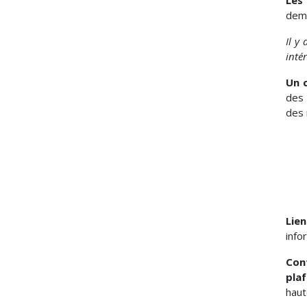
Les
dema
Il y
inté
Un c
des 
des 
Lien
info
Con
pla
haut