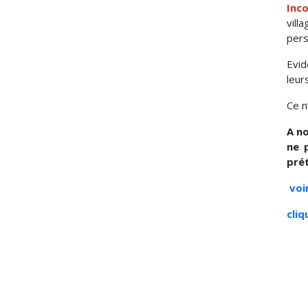
Inc
vill
pers
Evid
leur
Ce n
A no
ne 
pré
voi
cliq