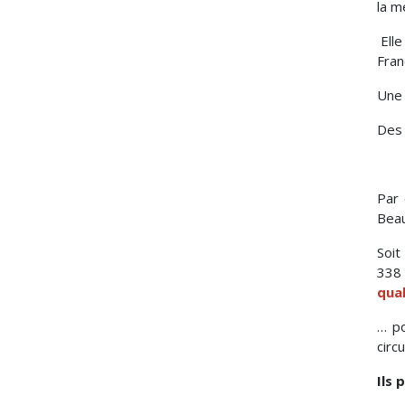
la m
Elle
Fran
Une 
Des 
Par 
Beau
Soit
338 
qual
… po
circ
Ils 