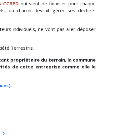
es CCBPD
qui vient de financer pour chaque
els, où chacun devrait gérer ses déchets
eurs individuels, ne vont pas aller déposer
iété Terrestris.
étant propriétaire du terrain, la commune
vités de cette entreprise comme elle le
aces):
st
vant : Médiathèque Bois d'Oingt- projet alternatif 2023