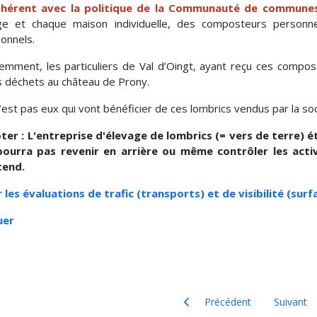
ohérent avec la politique de la Communauté de commun
age et chaque maison individuelle, des composteurs personn
onnels.
emment, les particuliers de Val d’Oingt, ayant reçu ces compost
s déchets au château de Prony.
’est pas eux qui vont bénéficier de ces lombrics vendus par la soc
ter : L'entreprise d'élevage de lombrics (= vers de terre) 
pourra pas revenir en arrière ou même contrôler les acti
tend.
r les évaluations de trafic (transports) et de visibilité (surf
uer
Article précédent : Rémy Dubo
Article sui
Précédent
Suivant