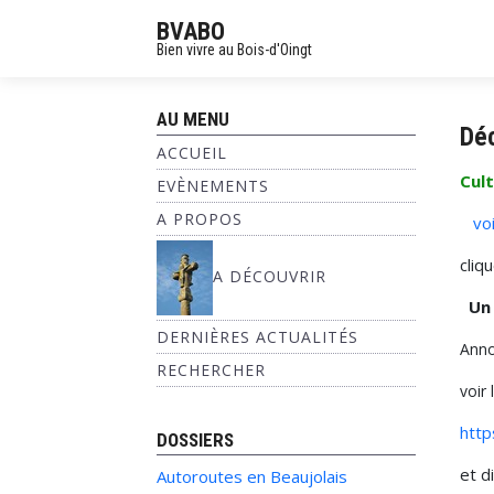
BVABO
Bien vivre au Bois-d'Oingt
AU MENU
Déc
ACCUEIL
Cult
EVÈNEMENTS
A PROPOS
voi
cliq
A DÉCOUVRIR
Un 
DERNIÈRES ACTUALITÉS
Anno
RECHERCHER
voir 
http
DOSSIERS
et d
Autoroutes en Beaujolais