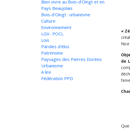
Bien vivre au Bois-d'Oingt et en
Pays Beaujolais
Bois-d'Oingt : urbanisme
Culture
Environnement
« Z
LGV- POCL
créa
Lois
Nice
Paroles d'élus
Patrimoine
Obje
Paysages des Pierres Dorées
de 
Urbanisme
comp
A lire
déch
Fédération PPD
l’en
Cha
Que 