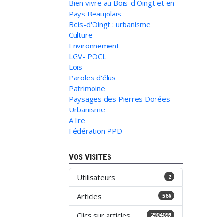
Bien vivre au Bois-d'Oingt et en
Pays Beaujolais
Bois-d'Oingt : urbanisme
Culture
Environnement
LGV- POCL
Lois
Paroles d'élus
Patrimoine
Paysages des Pierres Dorées
Urbanisme
A lire
Fédération PPD
VOS VISITES
Utilisateurs
2
Articles
566
Clics sur articles
2904099