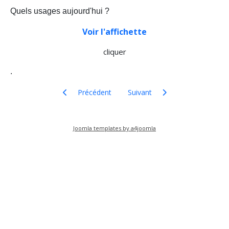
Quels usages aujourd'hui ?
Voir l'affichette
cliquer
.
Article précédent : Publications du Pays d'art et d'hi
Article suivant : Bibliothèques F
Précédent
Suivant
Joomla templates by a4joomla