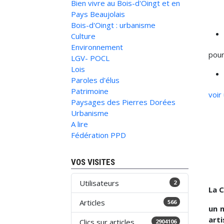
Bien vivre au Bois-d'Oingt et en
Pays Beaujolais
Bois-d'Oingt : urbanisme
Culture
Environnement
pour
LGV- POCL
Lois
Paroles d'élus
Patrimoine
voir
Paysages des Pierres Dorées
Urbanisme
A lire
Fédération PPD
VOS VISITES
Utilisateurs
2
La C
Articles
566
un 
arti
Clics sur articles
2904106