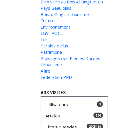
Bien vivre au Bois-d'Oingt et en
Pays Beaujolais
Bois-d'Oingt : urbanisme
Culture
Environnement
LGV- POCL
Lois
Paroles d'élus
Patrimoine
Paysages des Pierres Dorées
Urbanisme
A lire
Fédération PPD
VOS VISITES
Utilisateurs
2
Articles
566
Clics sur articles
2905169