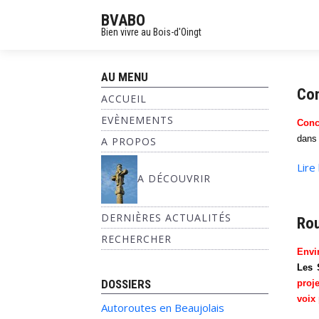
BVABO
Bien vivre au Bois-d'Oingt
AU MENU
Con
ACCUEIL
EVÈNEMENTS
Conc
dans 
A PROPOS
Lire
A DÉCOUVRIR
DERNIÈRES ACTUALITÉS
Rou
RECHERCHER
Envi
Les 
DOSSIERS
proje
voix 
Autoroutes en Beaujolais