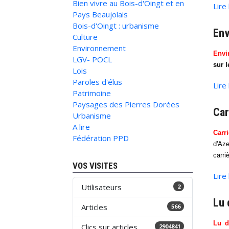
Bien vivre au Bois-d'Oingt et en
Lire
Pays Beaujolais
Bois-d'Oingt : urbanisme
Env
Culture
Environnement
Envi
LGV- POCL
sur l
Lois
Paroles d'élus
Lire
Patrimoine
Paysages des Pierres Dorées
Car
Urbanisme
A lire
Carr
Fédération PPD
d'Aze
carriè
VOS VISITES
Lire
Utilisateurs
2
Lu 
Articles
566
Lu d
Clics sur articles
2904841