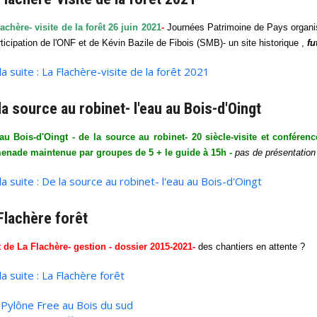
achère- visite de la forêt 26 juin 2021
-
Journées Patrimoine de Pays organis
rticipation de l'ONF et de Kévin Bazile de Fibois (SMB)- un site historique ,
fu
 la suite : La Flachère-visite de la forêt 2021
la source au robinet- l'eau au Bois-d'Oingt
au Bois-d'Oingt - de la source au robinet- 20 siècle-visite et conféren
enade maintenue par groupes de 5 + le guide à 15h -
pas de présentation
 la suite : De la source au robinet- l'eau au Bois-d'Oingt
Flachère forêt
t de La Flachère- gestion - dossier 2015-2021-
des chantiers en attente ?
 la suite : La Flachère forêt
Pylône Free au Bois du sud