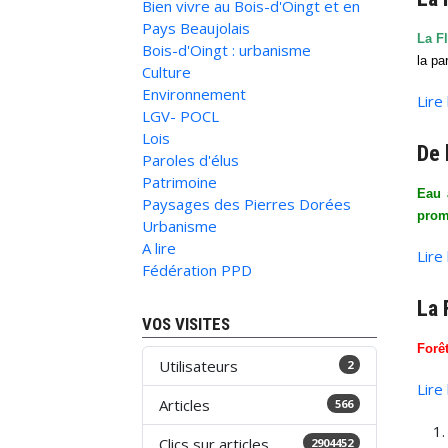
Bien vivre au Bois-d'Oingt et en
Pays Beaujolais
La Fl
Bois-d'Oingt : urbanisme
la pa
Culture
Environnement
Lire
LGV- POCL
Lois
De 
Paroles d'élus
Patrimoine
Eau 
Paysages des Pierres Dorées
prom
Urbanisme
A lire
Lire
Fédération PPD
La 
VOS VISITES
Forê
Utilisateurs
2
Lire
Articles
566
Clics sur articles
2904452