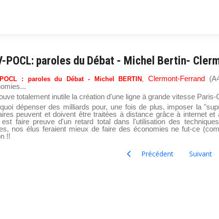
-POCL: paroles du Débat - Michel Bertin- Cler
Clermont-Ferrand
(A
POCL : paroles du Débat - Michel BERTIN
,
omies...
rouve totalement inutile la création d'une ligne à grande vitesse Paris
quoi dépenser des milliards pour, une fois de plus, imposer la "su
faires peuvent et doivent être traitées à distance grâce à internet et
e est faire preuve d'un retard total dans l'utilisation des techni
iles, nos élus feraient mieux de faire des économies ne fut-ce (co
n !!
Article précédent : Philippe C
Article su
Précédent
Suivant