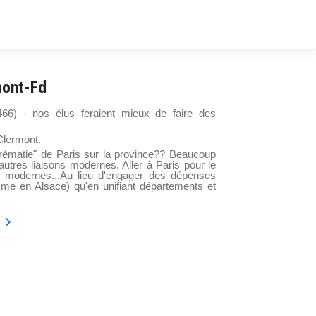
mont-Fd
466) - nos élus feraient mieux de faire des
-Clermont.
prématie" de Paris sur la province?? Beaucoup
 autres liaisons modernes. Aller à Paris pour le
ques modernes...Au lieu d'engager des dépenses
mme en Alsace) qu'en unifiant départements et
harlot: paroles du Débat LGV-POCL
ivant : LGV-POCL: paroles du Débat -Jean-Louis POSTE, Loiret