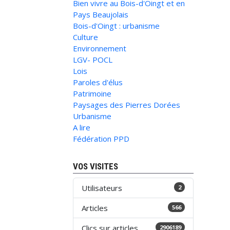
Bien vivre au Bois-d'Oingt et en
Pays Beaujolais
Bois-d'Oingt : urbanisme
Culture
Environnement
LGV- POCL
Lois
Paroles d'élus
Patrimoine
Paysages des Pierres Dorées
Urbanisme
A lire
Fédération PPD
VOS VISITES
Utilisateurs
2
Articles
566
Clics sur articles
2906189