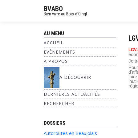
BVABO
Bien vivre au Bois-d'Oingt
AU MENU
LGV
ACCUEIL
LGV-
EVÈNEMENTS
écon
A PROPOS
Je t
Pour
d'af
fair
A DÉCOUVRIR
inut
régio
DERNIÈRES ACTUALITÉS
RECHERCHER
DOSSIERS
Autoroutes en Beaujolais