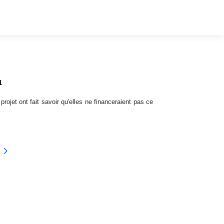
1
ojet ont fait savoir qu'elles ne financeraient pas ce
POCL un débat très orienté ?
ivant : Philippe Charlot: paroles du Débat LGV-POCL