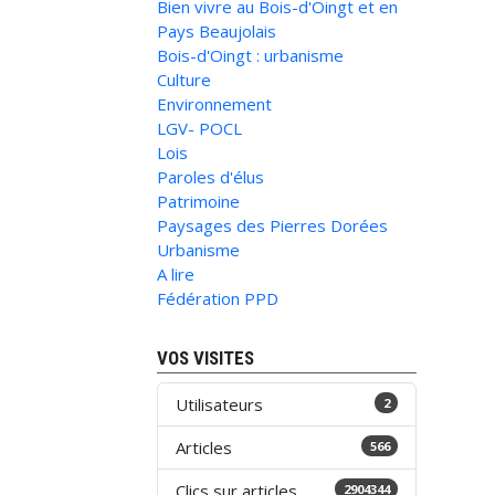
Bien vivre au Bois-d'Oingt et en
Pays Beaujolais
Bois-d'Oingt : urbanisme
Culture
Environnement
LGV- POCL
Lois
Paroles d'élus
Patrimoine
Paysages des Pierres Dorées
Urbanisme
A lire
Fédération PPD
VOS VISITES
Utilisateurs
2
Articles
566
Clics sur articles
2904344