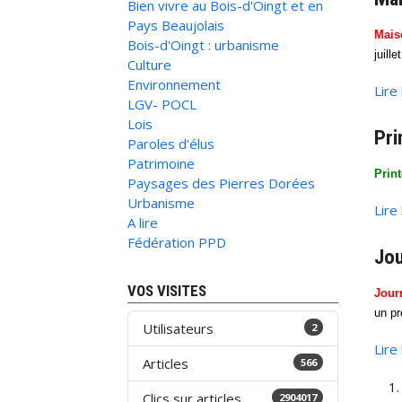
Bien vivre au Bois-d'Oingt et en
Pays Beaujolais
Mais
Bois-d'Oingt : urbanisme
juille
Culture
Environnement
Lire
LGV- POCL
Lois
Pri
Paroles d'élus
Patrimoine
Print
Paysages des Pierres Dorées
Urbanisme
Lire
A lire
Fédération PPD
Jou
VOS VISITES
Jour
un pr
Utilisateurs
2
Lire
Articles
566
Clics sur articles
2904017