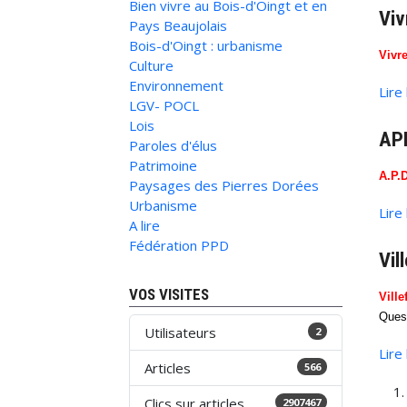
Bien vivre au Bois-d'Oingt et en
Viv
Pays Beaujolais
Bois-d'Oingt : urbanisme
Vivr
Culture
Environnement
Lire
LGV- POCL
Lois
APD
Paroles d'élus
Patrimoine
A.P.
Paysages des Pierres Dorées
Urbanisme
Lire
A lire
Fédération PPD
Vil
VOS VISITES
Vill
Ques
Utilisateurs
2
Lire
Articles
566
Clics sur articles
2907467