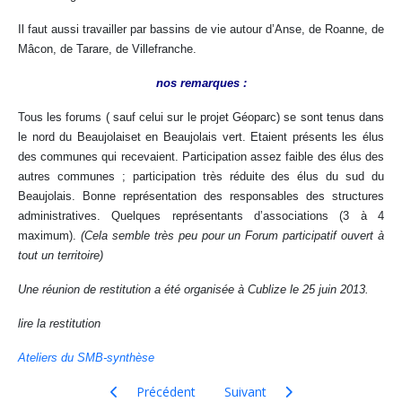
Il faut aussi travailler par bassins de vie autour d’Anse, de Roanne, de
Mâcon, de Tarare, de Villefranche.
nos remarques :
Tous les forums ( sauf celui sur le projet Géoparc) se sont tenus dans
le nord du Beaujolaiset en Beaujolais vert. Etaient présents les élus
des communes qui recevaient. Participation assez faible des élus des
autres communes ; participation très réduite des élus du sud du
Beaujolais. Bonne représentation des responsables des structures
administratives. Quelques représentants d’associations (3 à 4
maximum).
(Cela semble très peu pour un Forum participatif ouvert à
tout un territoire)
Une réunion de restitution a été organisée à Cublize le 25 juin 2013.
lire la restitution
Ateliers du SMB-synthèse
Article précédent : ZAC et ZAE : lu dans la presse
Article suivant : Beaujolais: un
Précédent
Suivant