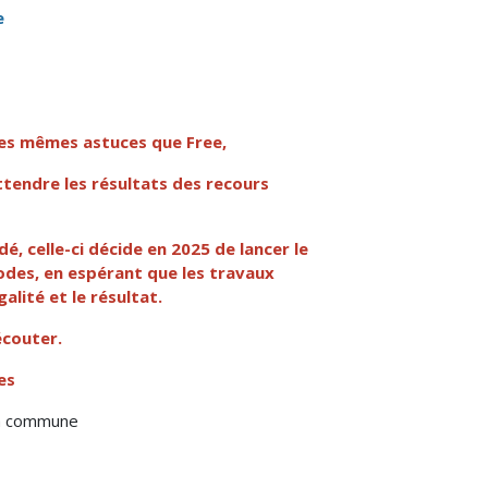
e
 les mêmes astuces que Free,
attendre les résultats des recours
 celle-ci décide en 2025 de lancer le
odes, en espérant que les travaux
alité et le résultat.
écouter.
es
 la commune