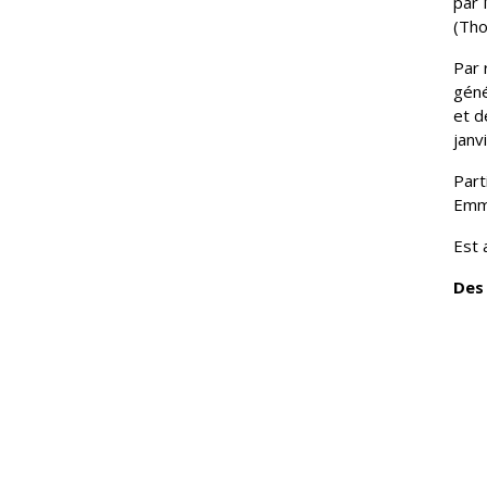
par
M
(Tho
Par 
géné
et d
janv
Part
Emma
Est 
Des