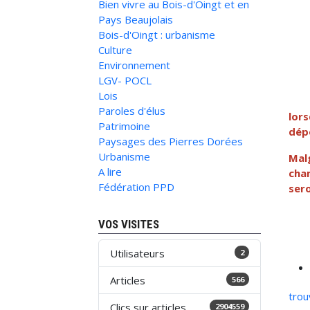
Bien vivre au Bois-d'Oingt et en
Pays Beaujolais
Bois-d'Oingt : urbanisme
Culture
Environnement
LGV- POCL
Lois
Paroles d'élus
lors
Patrimoine
dépo
Paysages des Pierres Dorées
Urbanisme
Mal
A lire
cha
Fédération PPD
sero
VOS VISITES
Utilisateurs
2
Articles
566
trou
Clics sur articles
2904559