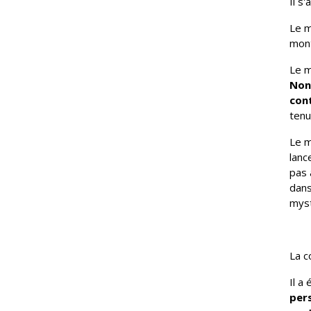
Il s
Le m
mont
Le m
Non 
cont
tenu
Le m
lanc
pas 
dans
myst
La c
Il a
per