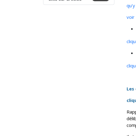
qu'y
voi
cliq
cliq
Les 
Rapp
déli
comp