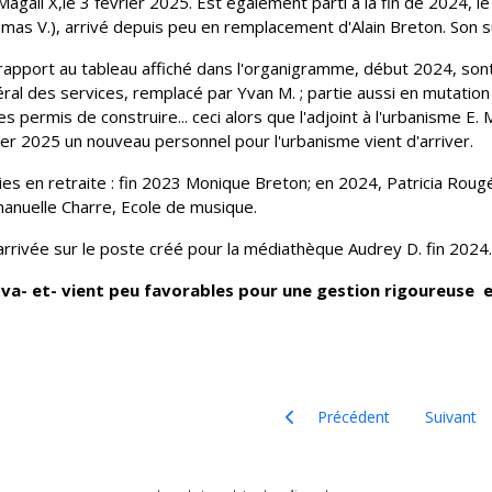
agali X,le 3 février 2025. Est également parti à la fin de 2024, 
mas V.), arrivé depuis peu en remplacement d'Alain Breton. Son s
rapport au tableau affiché dans l'organigramme, début 2024, sont
ral des services, remplacé par Yvan M. ;
partie aussi en mutation
es permis de construire... ceci alors que l'adjoint à l'urbanisme 
ier 2025 un nouveau personnel pour l'urbanisme vient d'arriver.
ies en retraite : fin 2023 Monique Breton; en 2024, Patricia Rougé 
nuelle Charre, Ecole de musique.
arrivée sur le poste créé pour la médiathèque Audrey D. fin 2024.
 va- et- vient peu favorables pour une gestion rigoureuse 
Article précédent : Réunion pu
Article su
Précédent
Suivant