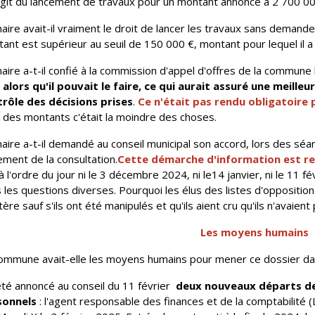
'agit du lancement de travaux pour un montant annoncé à 2 700 00
aire avait-il vraiment le droit de lancer les travaux sans demander
ant est supérieur au seuil de 150 000 €, montant pour lequel il a
aire a-t-il confié à la commission d'appel d'offres de la commune l
alors qu'il pouvait le faire, ce qui aurait assuré une meilleu
rôle des décisions prises
.
Ce n'était pas rendu obligatoire pa
 des montants c'était la moindre des choses.
aire a-t-il demandé au conseil municipal son accord, lors des séa
ement de la consultation.
Cette démarche d'information est ren
à l'ordre du jour
ni le 3 décembre 2024, ni le14 janvier, ni le 11 
 les questions diverses. Pourquoi les élus des listes d'opposition
ère sauf s'ils ont été manipulés et qu'ils aient cru qu'ils n'avaient p
Les moyens humains
ommune avait-elle les moyens humains pour mener ce dossier da
 été annoncé au conseil du 11 février
deux nouveaux départs de
sonnels
: l'agent responsable des finances et de la comptabilité (