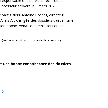
le responsable des services techniques
uccesseur arrivera le 3 mars 2025.
 partis aussi Antoine Bonnet, directeur
 Anaïs A. , chargée des dossiers d'urbanisme
E. Montabone, venait de démissionner. En
(vie associative, gestion des salles);
et une bonne connaissance des dossiers.
blique-2024- 6 -13- Bois-d'Oingt
ivant : SCOT- Beaujolais enquête publique 2024