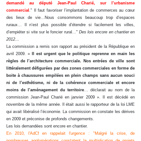
demandé au député Jean-Paul Charié, sur l’urbanisme
commercial
." Il faut favoriser l’implantation de commerces au cœur
des lieux de vie…Nous consommons beaucoup trop d’espaces
ruraux… Il n’est plus possible d’étendre si facilement les villes,
d’empiéter si vite sur le foncier rural…"
Des lois encore en chantier en
2012…
La commission a remis son rapport au président de la République en
avril 2009. «
Il est urgent que le politique reprenne en main les
règles de l’architecture commerciale. Nos entrées de ville sont
littéralement défigurées par des zones commerciales en forme de
boite à chaussures empilées en plein champs sans aucun souci
ni de l’esthétisme, ni de la cohérence commerciale et encore
moins de l’aménagement du
territoire
… déclarait au nom de la
commission Jean-Paul Charié en janvier 2009 ». Il est décédé en
novembre de la même année. Il était aussi le rapporteur de la loi LME
qui avait libéralisé l’économie. La commission en constate les dérives
en 2009 et préconise de profonds changements.
Les lois demandées sont encore en chantier.
En 2010, l'AdCf en rappelait l'urgence : "Malgré la crise, de
nombreuses agglomérations constatent la multiplication de projets