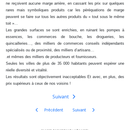
ne reçoivent aucune marge arrière, en cassant les prix sur quelques
rares mais symboliques produits car les péréquations de marge
peuvent se faire sur tous les autres produits du « tout sous le même
toit »…
Les grandes surfaces se sont enrichies, en ruinant les pompes à
essences, les commerces de bouche, les drogueries, les
quincailleries…, des milliers de commerces conseils indépendants
spécialisés ou de proximité, des milliers d’artisans…
.et mêmes des milliers de producteurs et fournisseurs.
Seules les villes de plus de 35 000 habitants peuvent espérer une
réelle diversité et vitalité.
Les résultats sont objectivement inacceptables Et avec, en plus, des
prix supérieurs à ceux de nos voisins !
Suivant
Article précédent : Cave coopérative du Bois-d'Oin
Article suivant : Urbanisme - acce
Précédent
Suivant