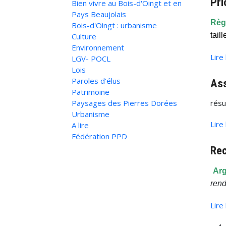
Pri
Bien vivre au Bois-d'Oingt et en
Pays Beaujolais
Règl
Bois-d'Oingt : urbanisme
tail
Culture
Environnement
Lire
LGV- POCL
Lois
Paroles d'élus
As
Patrimoine
Paysages des Pierres Dorées
résu
Urbanisme
Lire
A lire
Fédération PPD
Rec
Arg
rend
Lire